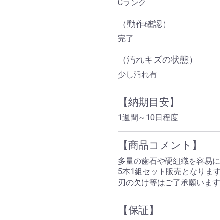
Cランク
（動作確認）
完了
（汚れキズの状態）
少し汚れ有
【納期目安】
1週間～10日程度
【商品コメント】
多量の歯石や硬組織を容易に
5本1組セット販売となりま
刃の欠け等はご了承願います
【保証】