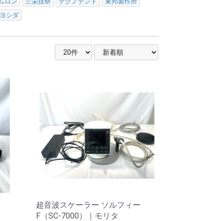
ムロン
三栄技研
テクノデント
東邦製作所
ヨシダ
超音波スケーラー ソルフィー
F（SC-7000）｜モリタ