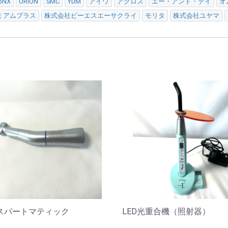
oNX
ORION
SMC
YDM
アイワ
アクロス
エー・アンド・デイ
オ
ミアムプラス
株式会社ビーエスエーサクライ
モリタ
株式会社ユヤマ
スパートマティック
LED光重合機（照射器）