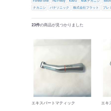
Forest-one
Hu Fredy
KAVO
NSKナカニシ
Micr
ナカニシ
パナソニック
株式会社フラット
プレ
23件
の商品が見つかりました
エキスパートマティック
エキ