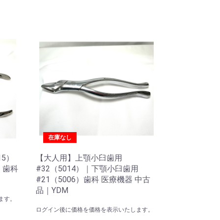
在庫なし
15）
【大人用】上顎小臼歯用
）歯科
#32（5014）｜下顎小臼歯用
#21（5006）歯科 医療機器 中古
品｜YDM
ます。
ログイン後に価格を価格を表示いたします。