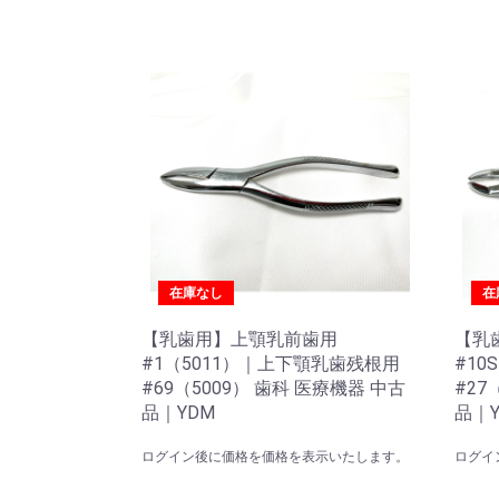
在庫なし
在
【乳歯用】上顎乳前歯用
【乳
#1（5011）｜上下顎乳歯残根用
#10
#69（5009） 歯科 医療機器 中古
#27
品｜YDM
品｜Y
ログイン後に価格を価格を表示いたします。
ログイ