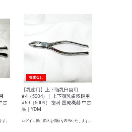
在庫なし
【乳歯用】上下顎乳臼歯用
用
#4（5004）｜上下顎乳歯残根用
 中古
#69（5009） 歯科 医療機器 中古
品｜YDM
ます。
ログイン後に価格を価格を表示いたします。